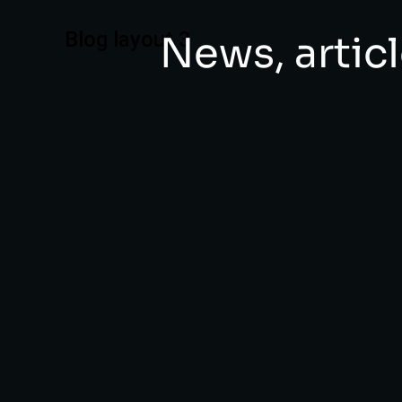
Blog layout 3
News, articl