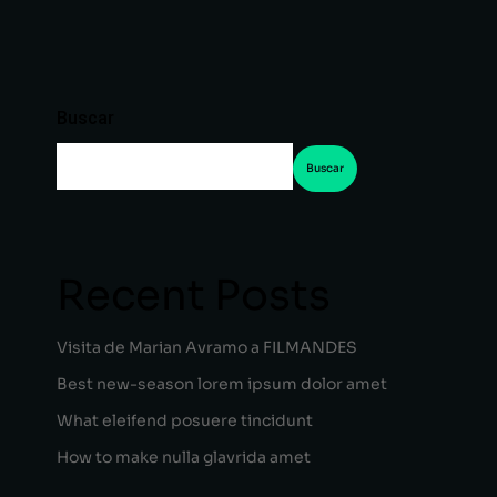
Buscar
Buscar
Recent Posts
Visita de Marian Avramo a FILMANDES
Best new-season lorem ipsum dolor amet
What eleifend posuere tincidunt
How to make nulla glavrida amet