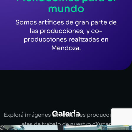
mundo
Somos artífices de gran parte de
las producciones, y co-
producciones realizadas en
Mendoza.
Galería
Explorá imágenes de recientes producciones y
ejes de trabajo de nuestro clúster